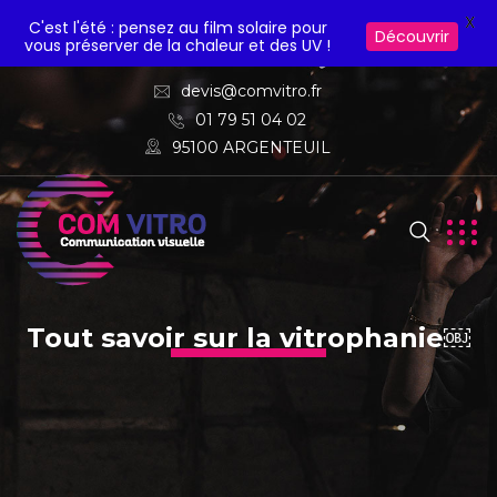
X
C'est l'été : pensez au film solaire pour
Découvrir
vous préserver de la chaleur et des UV !
devis@comvitro.fr
01 79 51 04 02
95100 ARGENTEUIL
Tout savoir sur la vitrophanie￼