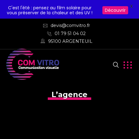
X
C'est l'été : pensez au film solaire pour
Découvrir
vous préserver de la chaleur et des UV !
devis@comvitro.fr
01 79 51 04 02
95100 ARGENTEUIL
L’agence