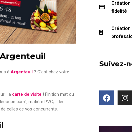
Création
fidelité
Création
professi
 Argenteuil
Suivez-
ous à
Argenteuil
? C’est chez votre
ur : la
carte de visite
! Finition mat ou
, découpe carré, matière PVC, … les
de celles de vos concurrents.
l