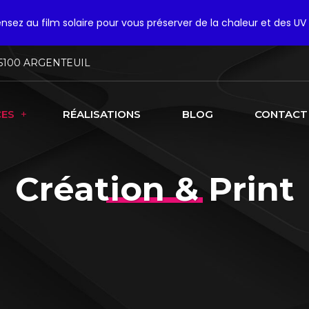
pensez au film solaire pour vous préserver de la chaleur et des UV 
5100 ARGENTEUIL
CES
RÉALISATIONS
BLOG
CONTACT
Création & Print