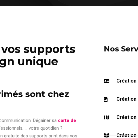
s vos supports
Nos
Serv
ign unique
Création 
primés sont chez
Création 
Création 
 communication. Dégainer sa
carte de
essionnels, … votre quotidien ?
Création
on gratuite des supports print dans vos