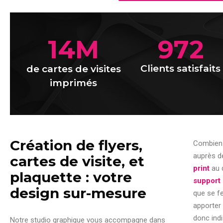
14
M
972
Clients satisfaits
de cartes de visites
imprimés
Création de flyers,
Combien 
auprès d
cartes de visite, et
print
au 
plaquette : votre
support 
design sur-mesure
que se fe
apporter
donc ind
Notre studio graphique vous accompagne dans