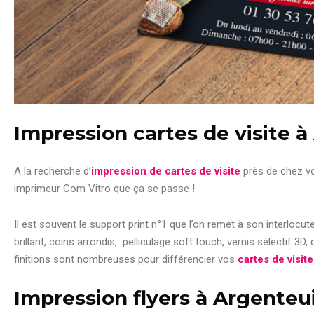
Impression cartes de visite à
A la recherche d’
impression de cartes de visite
près de chez v
imprimeur Com Vitro que ça se passe !
Il est souvent le support print n°1 que l’on remet à son interlocute
brillant, coins arrondis, pelliculage soft touch, vernis sélectif 3D
finitions sont nombreuses pour différencier vos
cartes de visite
Impression flyers à Argenteui