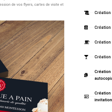
ession de vos flyers, cartes de visite et
Création 
Création
Création
Création 
Création
autocopi
Création
invitations