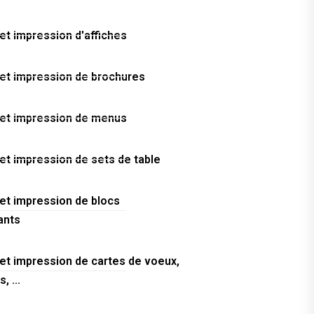
et impression d'affiches
 et impression de brochures
 et impression de menus
et impression de sets de table
 et impression de blocs
ants
 et impression de cartes de voeux,
, ...