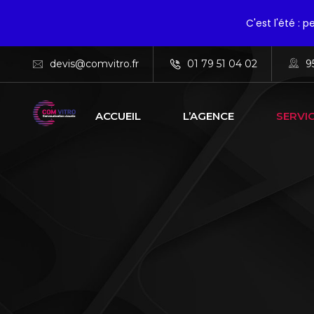
C'est l'été : 
devis@comvitro.fr
01 79 51 04 02
9
ACCUEIL
L’AGENCE
SERVI