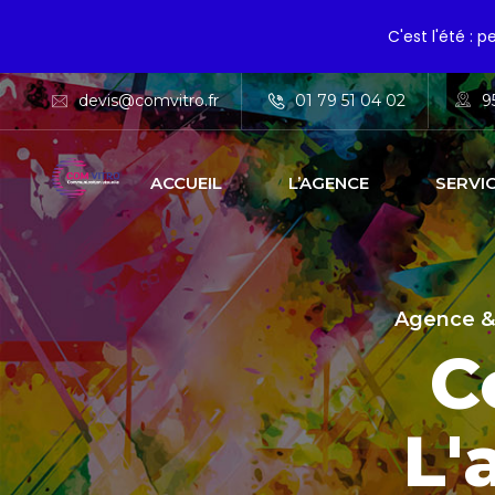
C'est l'été : 
devis@comvitro.fr
01 79 51 04 02
9
ACCUEIL
L’AGENCE
SERVI
Agence &
C
L'