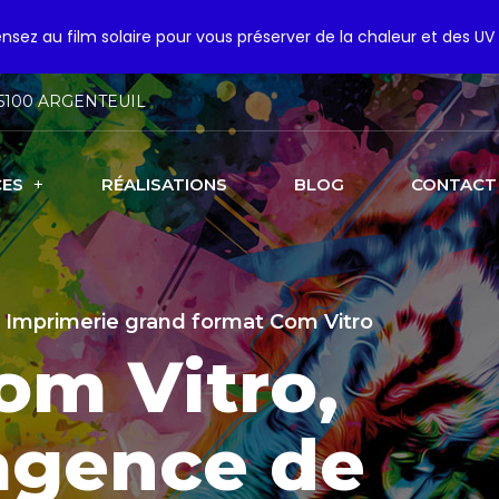
pensez au film solaire pour vous préserver de la chaleur et des UV 
5100 ARGENTEUIL
CES
RÉALISATIONS
BLOG
CONTACT
 Imprimerie grand format Com Vitro
om Vitro,
agence de