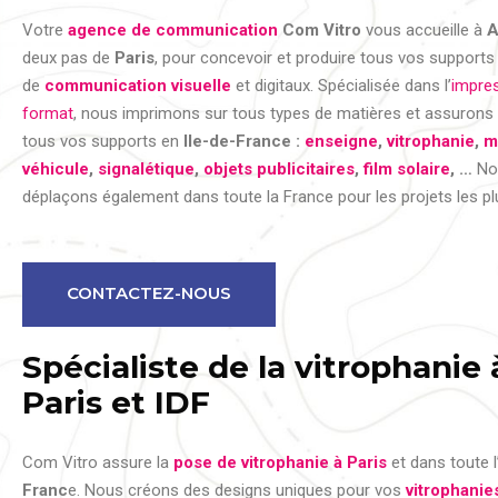
Votre
agence de communication
Com Vitro
vous accueille à
A
deux pas de
Paris
, pour concevoir et produire tous vos supports
de
communication visuelle
et digitaux. Spécialisée dans l’
impre
format
, nous imprimons sur tous types de matières et assurons 
tous vos supports en
Ile-de-France :
enseigne
,
vitrophanie
,
m
véhicule
,
signalétique
,
objets publicitaires
,
film solaire
, …
No
déplaçons également dans toute la France pour les projets les pl
CONTACTEZ-NOUS
Spécialiste de la vitrophanie 
Paris et IDF
Com Vitro assure la
pose de vitrophanie à Paris
et dans toute l
Franc
e. Nous créons des designs uniques pour vos
vitrophanie