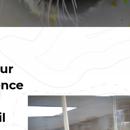
ur
ence
l