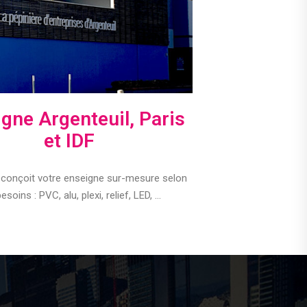
gne Argenteuil, Paris
et IDF
conçoit votre enseigne sur-mesure selon
esoins : PVC, alu, plexi, relief, LED, ...