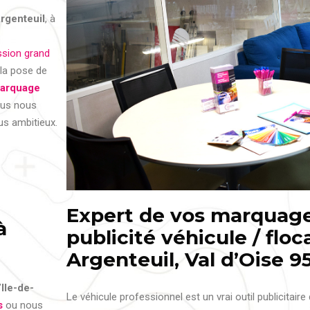
rgenteuil
, à
ssion grand
la pose de
arquage
us nous
us ambitieux.
Expert de vos marquage
à
publicité véhicule / flo
Argenteuil, Val d’Oise 95
’
Ile-de-
Le véhicule professionnel est un vrai outil publicitaire 
s
ou nous