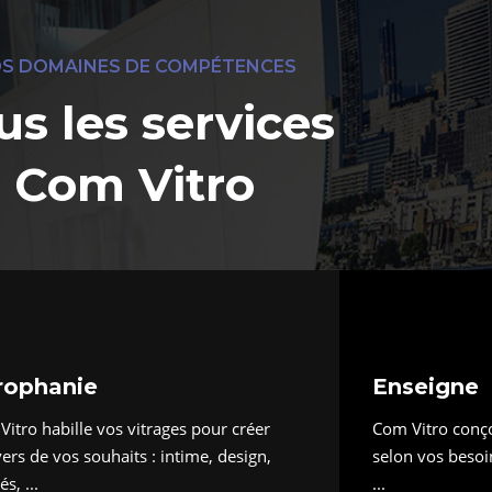
S DOMAINES DE COMPÉTENCES
us les services
Com Vitro
rophanie
Enseigne
itro habille vos vitrages pour créer
Com Vitro conço
vers de vos souhaits : intime, design,
selon vos besoins
és, ...
...