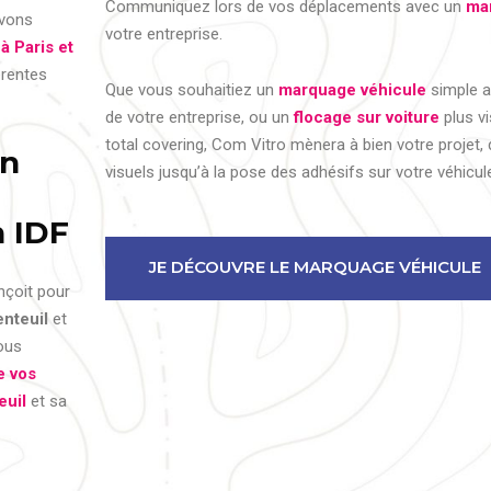
Communiquez lors de vos déplacements avec un
ma
uvons
votre entreprise.
à Paris et
érentes
Que vous souhaitiez un
marquage véhicule
simple a
de votre entreprise, ou un
flocage sur voiture
plus v
total covering, Com Vitro mènera à bien votre projet,
on
visuels jusqu’à la pose des adhésifs sur votre véhicul
n IDF
JE DÉCOUVRE LE MARQUAGE VÉHICULE
nçoit pour
nteuil
et
ous
e vos
euil
et sa