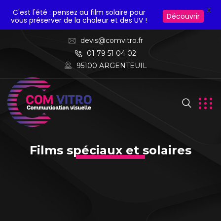
X
C'est l'été : pensez au film solaire pour
Découvrir
vous préserver de la chaleur et des UV !
devis@comvitro.fr
01 79 51 04 02
95100 ARGENTEUIL
Films spéciaux et solaires