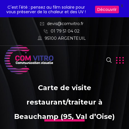
X
C'est l'été : pensez au film solaire pour
Découvrir
vous préserver de la chaleur et des UV !
devis@comvitro.fr
01 79 51 04 02
95100 ARGENTEUIL
Carte de visite
restaurant/traiteur à
Beauchamp (95, Val d’Oise)