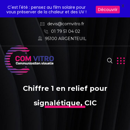
X
C'est l'été : pensez au film solaire pour
Découvrir
vous préserver de la chaleur et des UV !
devis@comvitro.fr
01 79 51 04 02
95100 ARGENTEUIL
Chiffre 1 en relief pour
signalétique, CIC