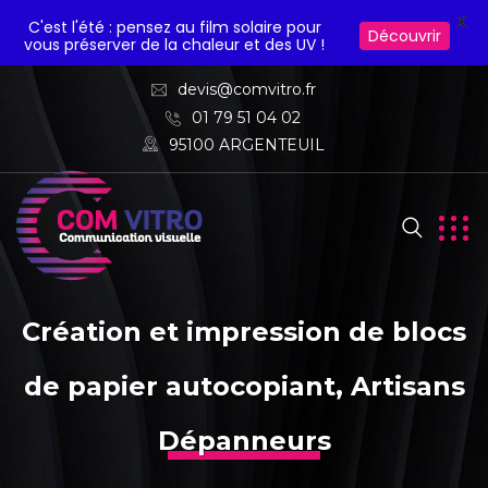
X
C'est l'été : pensez au film solaire pour
Découvrir
vous préserver de la chaleur et des UV !
devis@comvitro.fr
01 79 51 04 02
95100 ARGENTEUIL
Création et impression de blocs
de papier autocopiant, Artisans
Dépanneurs