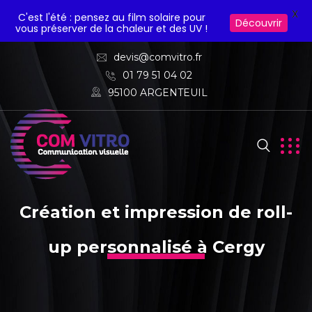
X
C'est l'été : pensez au film solaire pour
Découvrir
vous préserver de la chaleur et des UV !
devis@comvitro.fr
01 79 51 04 02
95100 ARGENTEUIL
Création et impression de roll-
up personnalisé à Cergy