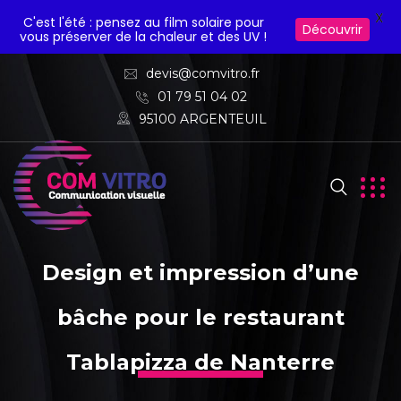
X
C'est l'été : pensez au film solaire pour
Découvrir
vous préserver de la chaleur et des UV !
devis@comvitro.fr
01 79 51 04 02
95100 ARGENTEUIL
Design et impression d’une
bâche pour le restaurant
Tablapizza de Nanterre