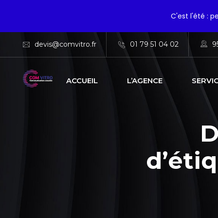
C'est l'été : 
devis@comvitro.fr
01 79 51 04 02
9
ACCUEIL
L’AGENCE
SERVI
D
d’éti