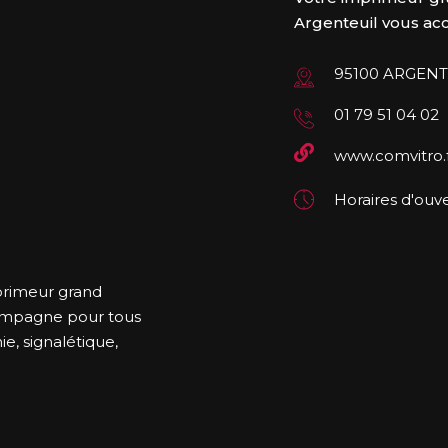
Argenteuil vous accu
95100 ARGENT
01 79 51 04 02
www.comvitro.
Horaires d'ouve
primeur grand
compagne pour tous
e, signalétique,