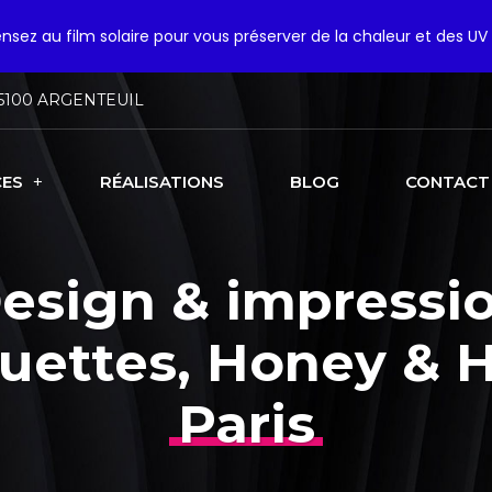
pensez au film solaire pour vous préserver de la chaleur et des UV 
5100 ARGENTEUIL
CES
RÉALISATIONS
BLOG
CONTACT
esign & impressi
quettes, Honey & H
Paris