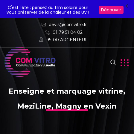
X
C'est l'été : pensez au film solaire pour
Découvrir
vous préserver de la chaleur et des UV !
devis@comvitro.fr
01 79 51 04 02
95100 ARGENTEUIL
Enseigne et marquage vitrine,
MeziLine, Magny en Vexin