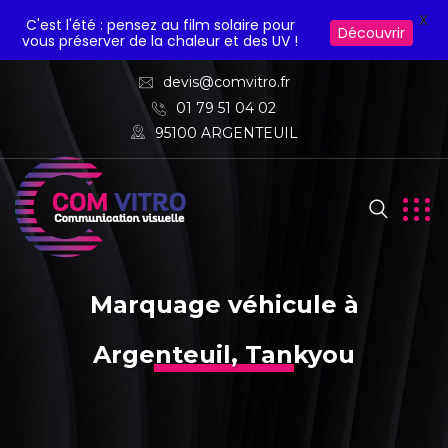
X
C'est l'été : pensez au film solaire pour
Découvrir
vous préserver de la chaleur et des UV !
devis@comvitro.fr
01 79 51 04 02
95100 ARGENTEUIL
Marquage véhicule à
Argenteuil, Tankyou