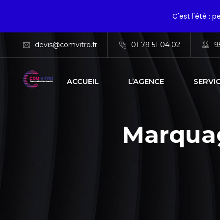
C'est l'été : 
devis@comvitro.fr
01 79 51 04 02
9
ACCUEIL
L’AGENCE
SERVI
Marquag