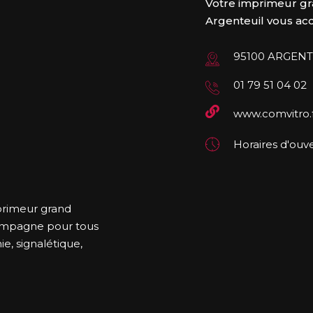
Votre imprimeur gr
Argenteuil vous accu
95100 ARGENT
01 79 51 04 02
www.comvitro.
Horaires d'ouve
primeur grand
compagne pour tous
e, signalétique,