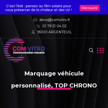
X
C'est l'été : pensez au film solaire pour
Découvrir
vous préserver de la chaleur et des UV !
devis@comvitro.fr
01 79 51 04 02
95100 ARGENTEUIL
Marquage véhicule
personnalisé, TOP CHRONO