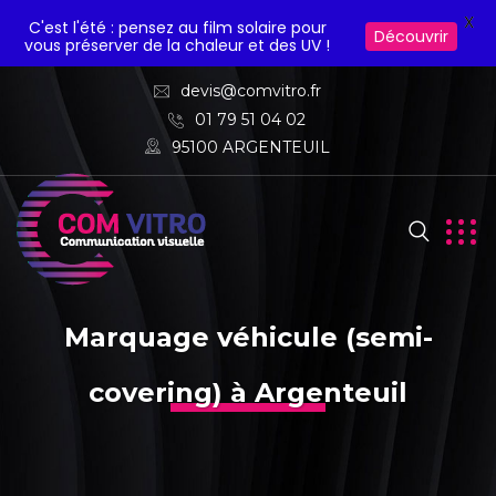
X
C'est l'été : pensez au film solaire pour
Découvrir
vous préserver de la chaleur et des UV !
devis@comvitro.fr
01 79 51 04 02
95100 ARGENTEUIL
Marquage véhicule (semi-
covering) à Argenteuil