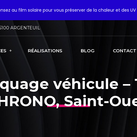
pensez au film solaire pour vous préserver de la chaleur et des UV 
5100 ARGENTEUIL
CES
RÉALISATIONS
BLOG
CONTACT
quage véhicule –
HRONO, Saint-Ou