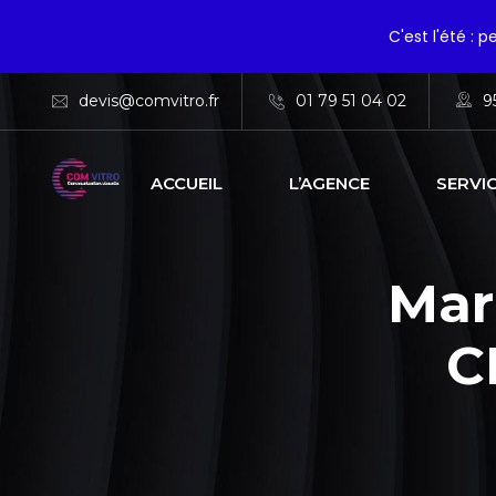
C'est l'été : 
devis@comvitro.fr
01 79 51 04 02
9
ACCUEIL
L’AGENCE
SERVI
Mar
C