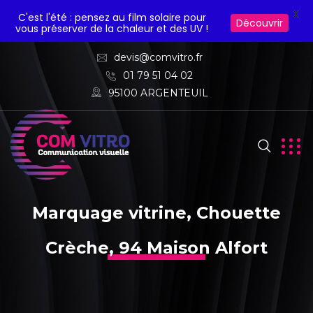
X
C'est l'été : pensez au film solaire pour
Découvrir
vous préserver de la chaleur et des UV !
devis@comvitro.fr
01 79 51 04 02
95100 ARGENTEUIL
Marquage vitrine, Chouette
Crèche, 94 Maison Alfort