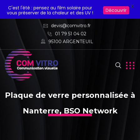
X
C'est l'été : pensez au film solaire pour
Découvrir
vous préserver de la chaleur et des UV !
devis@comvitro.fr
01 79 51 04 02
95100 ARGENTEUIL
Plaque de verre personnalisée à
Nanterre, BSO Network