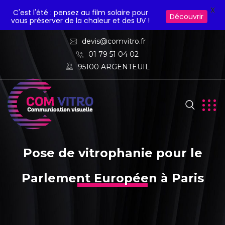
X
C'est l'été : pensez au film solaire pour
Découvrir
vous préserver de la chaleur et des UV !
devis@comvitro.fr
01 79 51 04 02
95100 ARGENTEUIL
Pose de vitrophanie pour le
Parlement Européen à Paris