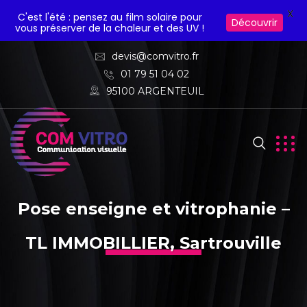
X
C'est l'été : pensez au film solaire pour
Découvrir
vous préserver de la chaleur et des UV !
devis@comvitro.fr
01 79 51 04 02
95100 ARGENTEUIL
Pose enseigne et vitrophanie –
TL IMMOBILLIER, Sartrouville