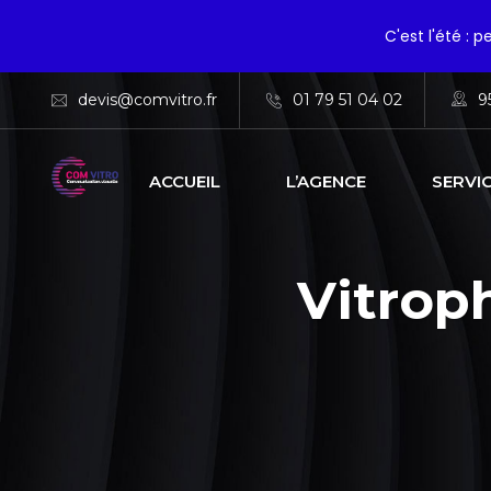
C'est l'été : 
devis@comvitro.fr
01 79 51 04 02
9
ACCUEIL
L’AGENCE
SERVI
Vitrop