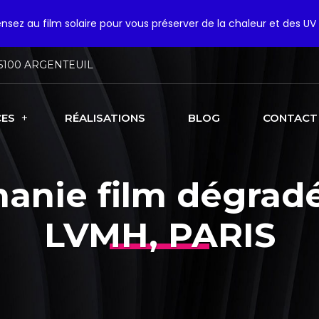
pensez au film solaire pour vous préserver de la chaleur et des UV 
5100 ARGENTEUIL
CES
RÉALISATIONS
BLOG
CONTACT
hanie film dégradé
LVMH, PARIS