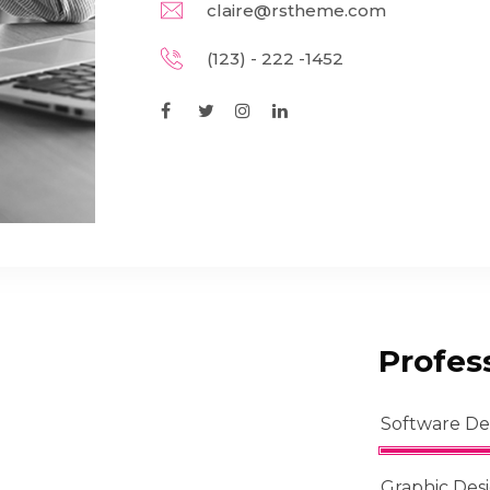
claire@rstheme.com
(123) - 222 -1452
Profess
Software D
Graphic Des