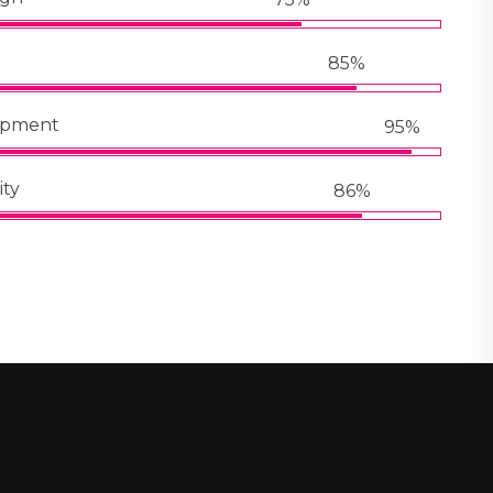
85%
opment
95%
ity
86%