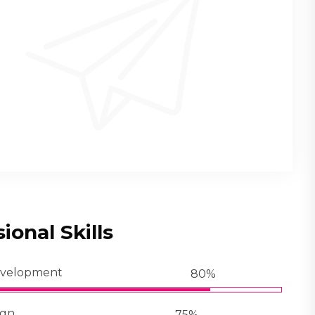
ional Skills
evelopment
80%
ign
75%