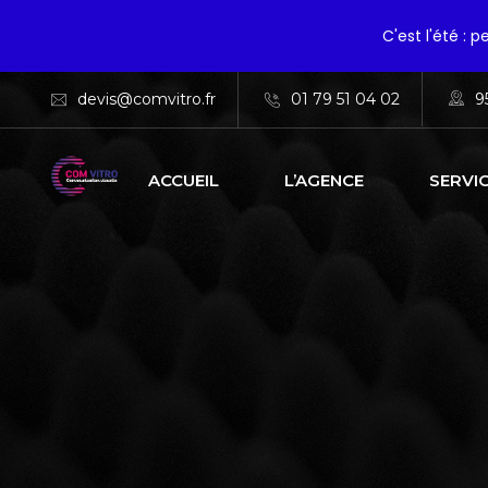
C'est l'été : 
devis@comvitro.fr
01 79 51 04 02
9
ACCUEIL
L’AGENCE
SERVI