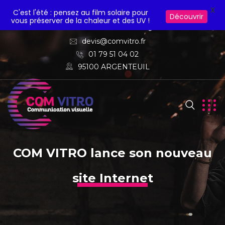
X
C'est l'été : pensez au film solaire pour
Découvrir
vous préserver de la chaleur et des UV !
devis@comvitro.fr
01 79 51 04 02
95100 ARGENTEUIL
COM VITRO lance son nouveau
site Internet