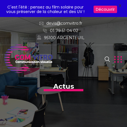
X
C'est l'été : pensez au film solaire pour
Découvrir
vous préserver de la chaleur et des UV !
devis@comvitro.fr
01 79 51 04 02
95100 ARGENTEUIL
Actus