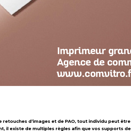
 de retouches d’images et de PAO, tout individu peut êt
il existe de multiples règles afin que vos supports d