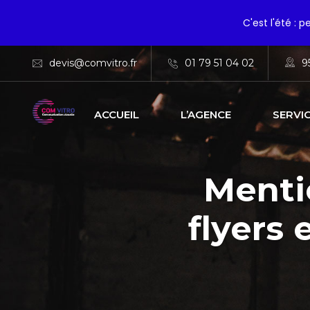
C'est l'été : 
devis@comvitro.fr
01 79 51 04 02
9
ACCUEIL
L’AGENCE
SERVI
Menti
flyers 