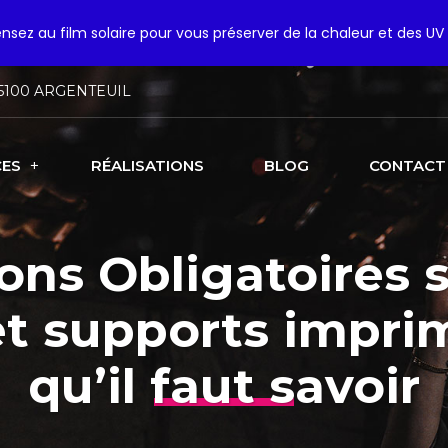
pensez au film solaire pour vous préserver de la chaleur et des UV 
5100 ARGENTEUIL
CES
RÉALISATIONS
BLOG
CONTACT
ons Obligatoires s
et supports impri
qu’il faut savoir