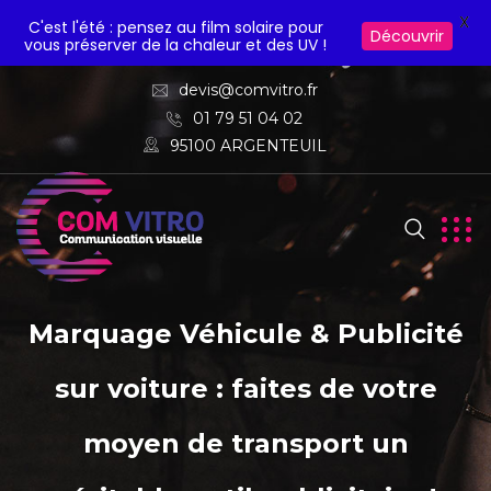
X
C'est l'été : pensez au film solaire pour
Découvrir
vous préserver de la chaleur et des UV !
devis@comvitro.fr
01 79 51 04 02
95100 ARGENTEUIL
Marquage Véhicule & Publicité
sur voiture : faites de votre
moyen de transport un