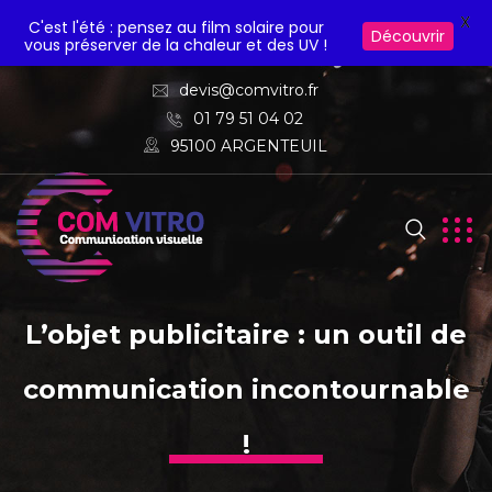
X
C'est l'été : pensez au film solaire pour
Découvrir
vous préserver de la chaleur et des UV !
devis@comvitro.fr
01 79 51 04 02
95100 ARGENTEUIL
L’objet publicitaire : un outil de
communication incontournable
!