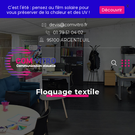
X
C'est l'été : pensez au film solaire pour
Découvrir
vous préserver de la chaleur et des UV !
devis@comvitro.fr
01 79 51 04 02
95100 ARGENTEUIL
Floquage textile