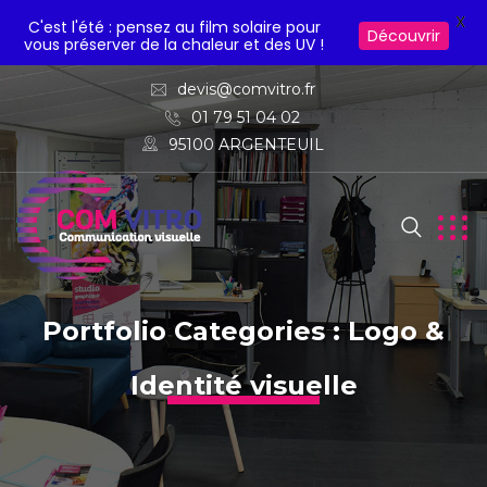
X
C'est l'été : pensez au film solaire pour
Découvrir
vous préserver de la chaleur et des UV !
devis@comvitro.fr
01 79 51 04 02
95100 ARGENTEUIL
Portfolio Categories :
Logo &
Identité visuelle