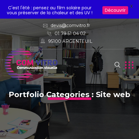
X
C'est l'été : pensez au film solaire pour
Découvrir
vous préserver de la chaleur et des UV !
devis@comvitro.fr
01 79 51 04 02
95100 ARGENTEUIL
Portfolio Categories :
Site web